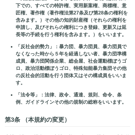
下での、すべての特許権、実用新案権、商標権、意
匠権、著作権（著作権法第27条及び第28条の権利を
含みます。）その他の知的財産権（それらの権利を
申請し、及びそれらの権利につき登録、更新又は延
長等の手続を行う権利を含みます。）をいいます。
「反社会的勢力」
：暴力団、暴力団員、暴力団員で
なくなった時から５年を経過しない者、暴力団準構
成員、暴力団関係企業、総会屋、社会運動標ぼうゴ
ロ、政治活動標ぼうゴロ、特殊知能暴力集団その他
の反社会的活動を行う団体又はその構成員をいいま
す。
「法令等」
：法律、政令、通達、規則、命令、条
例、ガイドラインその他の規制の総称をいいます。
第3条 （本規約の変更）