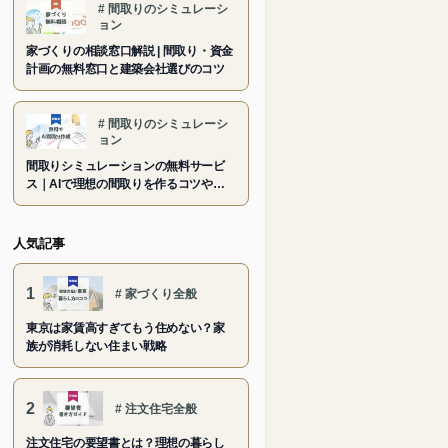
#
間取りのシミュレーシ
ョン
家づくりの相談窓口解説 | 間取り・資金
計画の無料窓口と建築会社選びのコツ
#
間取りのシミュレーシ
ョン
間取りシミュレーションの無料サービ
ス｜AIで理想の間取りを作るコツや活
用法
人気記事
1
#
家づくり全般
東京は家賃高すぎてもう住めない？家
族が消耗しない住まい戦略
2
#
注文住宅全般
注文住宅の要望書とは？理想の暮らし