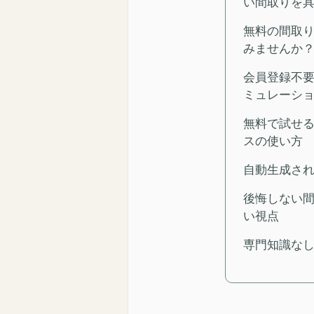
い間取りを
無料の間取
みませんか
会員登録不
ミュレーシ
無料で試せる
スの使い方
自動生成さ
後悔しない
い視点
専門知識な