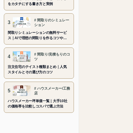
をカタチにする書き方と実例
#
間取りのシミュレー
3
ション
間取りシミュレーションの無料サービ
ス｜AIで理想の間取りを作るコツや活
用法
#
間取り/見積もりのコ
4
ツ
注文住宅のテイスト種類まとめ｜人気
スタイルとその選び方のコツ
#
ハウスメーカー/工務
5
店
ハウスメーカー坪単価一覧｜大手10社
の価格帯を比較しコスパで選ぶ方法