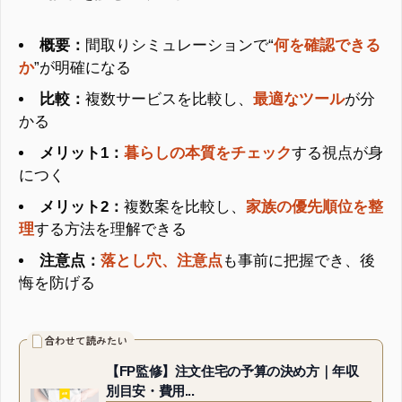
概要：
間取りシミュレーションで“
何を確認できる
か
”が明確になる
比較：
複数サービスを比較し、
最適なツール
が分
かる
メリット1：
暮らしの本質をチェック
する視点が身
につく
メリット2：
複数案を比較し、
家族の優先順位を整
理
する方法を理解できる
注意点：
落とし穴、注意点
も事前に把握でき、後
悔を防げる
【FP監修】注文住宅の予算の決め方｜年収
別目安・費用...