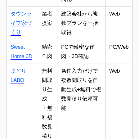
タウンラ
業者
建築会社から複
Web
イフ家づ
提案
数プランを一括
くり
取得
Sweet
精密
PCで緻密な作
PC/Web
Home 3D
作図
図・3D確認
まどり
無料
条件入力だけで
Web
LABO
間取
複数間取りを自
り生
動生成+無料で複
成
数見積り依頼可
・無
能
料複
数見
積り