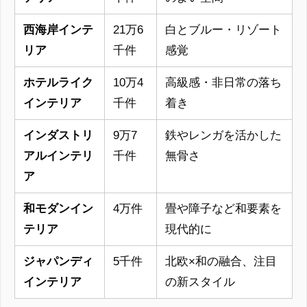
西海岸インテ
21万6
白とブルー・リゾート
リア
千件
感覚
ホテルライク
10万4
高級感・非日常の落ち
インテリア
千件
着き
インダストリ
9万7
鉄やレンガを活かした
アルインテリ
千件
無骨さ
ア
和モダンイン
4万件
畳や障子など和要素を
テリア
現代的に
ジャパンディ
5千件
北欧×和の融合、注目
インテリア
の新スタイル