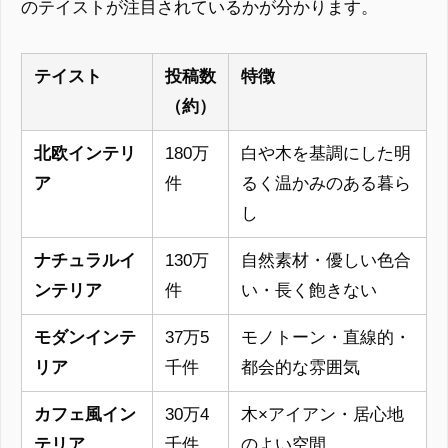
のテイストが注目されているかが分かります。
テイスト
投稿数
特徴
（約）
北欧インテリ
180万
白や木を基調にした明
ア
件
るく温かみのある暮ら
し
ナチュラルイ
130万
自然素材・優しい色合
ンテリア
件
い・長く飽きない
モダンインテ
37万5
モノトーン・直線的・
リア
千件
都会的な雰囲気
カフェ風イン
30万4
木×アイアン・居心地
テリア
千件
のよい空間