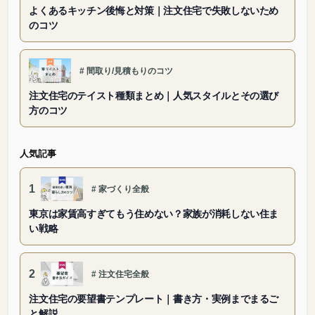
よくあるキッチン後悔と対策｜注文住宅で失敗しないため
のコツ
#
間取り/見積もりのコツ
注文住宅のテイスト種類まとめ｜人気スタイルとその選び
方のコツ
人気記事
1
#
家づくり全般
東京は家賃高すぎてもう住めない？家族が消耗しない住ま
い戦略
2
#
注文住宅全般
注文住宅の要望書テンプレート｜書き方・実例までまるご
と解説