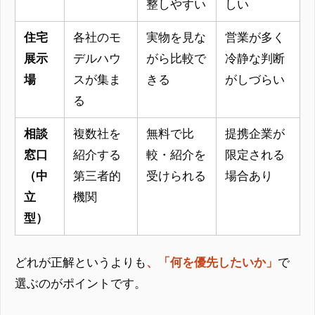
整しやすい
しい
住宅
各社のモ
実物を見な
営業が多く
展示
デルハウ
がら比較で
冷静な判断
場
スが集ま
きる
がしづらい
る
相談
複数社を
無料で比
提携企業が
窓口
紹介する
較・紹介を
限定される
（中
第三者的
受けられる
場合あり
立
機関
型）
どれが正解というよりも
、「何を優先したいか」
で
選ぶのがポイントです。