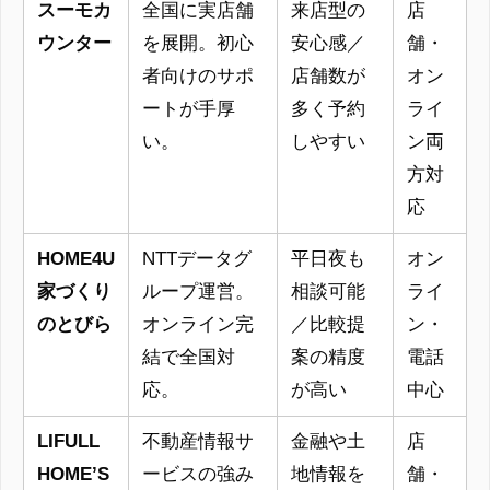
スーモカ
全国に実店舗
来店型の
店
ウンター
を展開。初心
安心感／
舗・
者向けのサポ
店舗数が
オン
ートが手厚
多く予約
ライ
い。
しやすい
ン両
方対
応
HOME4U
NTTデータグ
平日夜も
オン
家づくり
ループ運営。
相談可能
ライ
のとびら
オンライン完
／比較提
ン・
結で全国対
案の精度
電話
応。
が高い
中心
LIFULL
不動産情報サ
金融や土
店
HOME’S
ービスの強み
地情報を
舗・