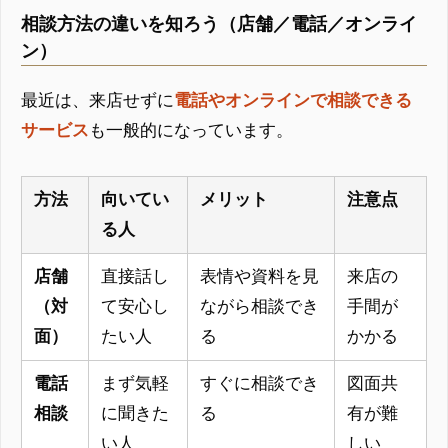
相談方法の違いを知ろう（店舗／電話／オンライ
ン）
最近は、来店せずに
電話やオンラインで相談できる
サービス
も一般的になっています。
方法
向いてい
メリット
注意点
る人
店舗
直接話し
表情や資料を見
来店の
（対
て安心し
ながら相談でき
手間が
面）
たい人
る
かかる
電話
まず気軽
すぐに相談でき
図面共
相談
に聞きた
る
有が難
い人
しい