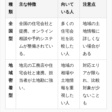
種
主な特徴
向いて
注意点
類
いる人
全
全国の住宅会社と
多くの
地域の土
国
提携。オンライン
住宅会
地情報に
型
相談や予約システ
社を比
詳しくな
ムが整備されてい
較した
い場合が
る。
い人
ある
地
地元の工務店や住
地域の
対応エリ
域
宅会社と連携。担
相場や
アが限ら
密
当者が土地勘に強
土地情
れ、比較
着
い。
報を重
対象が少
型
視した
ないこと
い人
も