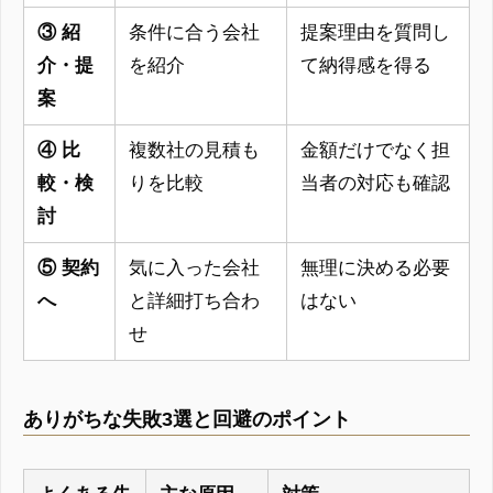
③ 紹
条件に合う会社
提案理由を質問し
介・提
を紹介
て納得感を得る
案
④ 比
複数社の見積も
金額だけでなく担
較・検
りを比較
当者の対応も確認
討
⑤ 契約
気に入った会社
無理に決める必要
へ
と詳細打ち合わ
はない
せ
ありがちな失敗3選と回避のポイント