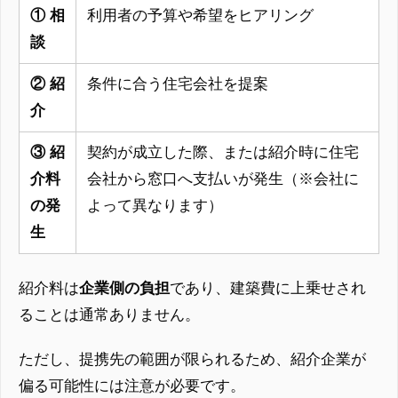
① 相
利用者の予算や希望をヒアリング
談
② 紹
条件に合う住宅会社を提案
介
③ 紹
契約が成立した際、または紹介時に住宅
介料
会社から窓口へ支払いが発生（※会社に
の発
よって異なります）
生
紹介料は
企業側の負担
であり、建築費に上乗せされ
ることは通常ありません。
ただし、提携先の範囲が限られるため、紹介企業が
偏る可能性には注意が必要です。